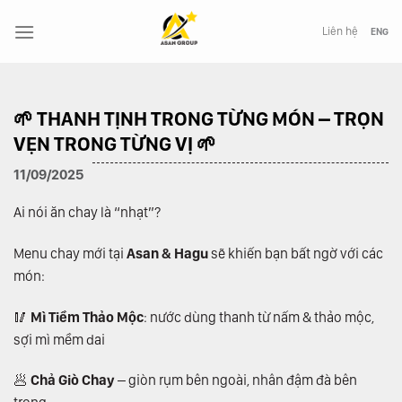
Chuyển
đến
Liên hệ
ENG
nội
dung
🌱 THANH TỊNH TRONG TỪNG MÓN – TRỌN
VẸN TRONG TỪNG VỊ 🌱
11/09/2025
Ai nói ăn chay là “nhạt”?
Menu chay mới tại
Asan & Hagu
sẽ khiến bạn bất ngờ với các
món:
🥢
Mì Tiềm Thảo Mộc
: nước dùng thanh từ nấm & thảo mộc,
sợi mì mềm dai
🥟
Chả Giò Chay
– giòn rụm bên ngoài, nhân đậm đà bên