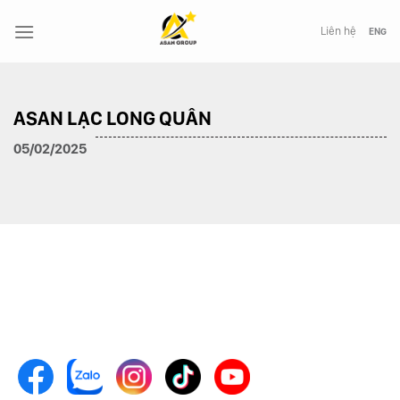
Chuyển
đến
Liên hệ
ENG
nội
dung
ASAN LẠC LONG QUÂN
05/02/2025