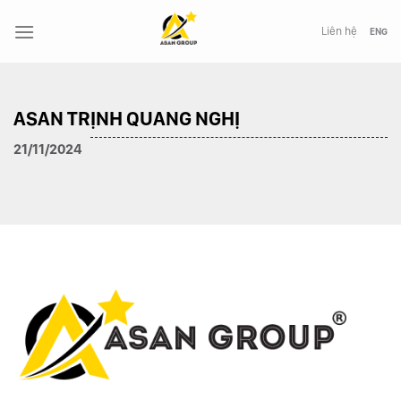
Chuyển
đến
Liên hệ
ENG
nội
dung
ASAN TRỊNH QUANG NGHỊ
21/11/2024