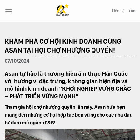
Chuyển
đến
Liên hệ
ENG
nội
dung
KHÁM PHÁ CƠ HỘI KINH DOANH CÙNG
ASAN TẠI HỘI CHỢ NHƯỢNG QUYỀN!
07/10/2024
Asan tự hào là thương hiệu ẩm thực Hàn Quốc
với hương vị đặc trưng, không gian hiện địa và
mô hình kinh doanh “KHỞI NGHIỆP VỮNG CHẮC
– PHÁT TRIỂN VỮNG MẠNH”
Tham gia hội chợ nhượng quyền lần này, Asan hứa hẹn
mang đến những cơ hội hợp tác bền vững cho các nhà đầu
tư đam mê ngành F&B!