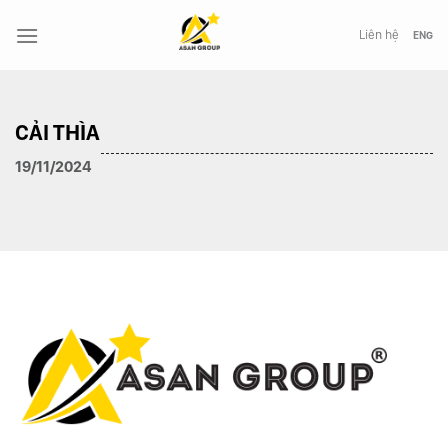
Chuyển
đến
Liên hệ
ENG
nội
dung
CẢI THÌA
19/11/2024