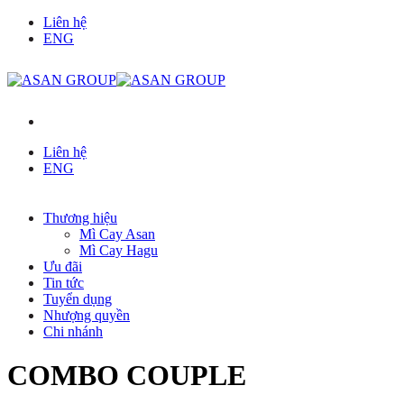
Chuyển
Liên hệ
đến
ENG
nội
dung
Liên hệ
ENG
Thương hiệu
Mì Cay Asan
Mì Cay Hagu
Ưu đãi
Tin tức
Tuyển dụng
Nhượng quyền
Chi nhánh
COMBO COUPLE