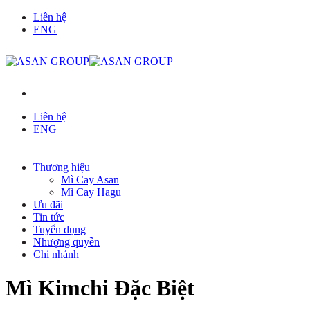
Chuyển
Liên hệ
đến
ENG
nội
dung
Liên hệ
ENG
Thương hiệu
Mì Cay Asan
Mì Cay Hagu
Ưu đãi
Tin tức
Tuyển dụng
Nhượng quyền
Chi nhánh
Mì Kimchi Đặc Biệt