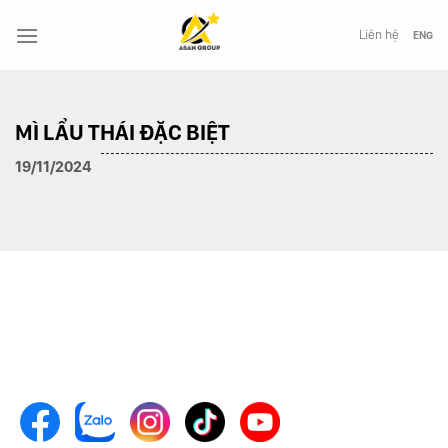
Chuyển
đến
Liên hệ
ENG
nội
dung
MÌ LẨU THÁI ĐẶC BIỆT
19/11/2024