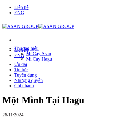
Chuyển
Liên hệ
đến
ENG
nội
dung
Thương hiệu
Liên hệ
Mì Cay Asan
ENG
Mì Cay Hagu
Ưu đãi
Tin tức
Tuyển dụng
Nhượng quyền
Chi nhánh
Một Mình Tại Hagu
26/11/2024