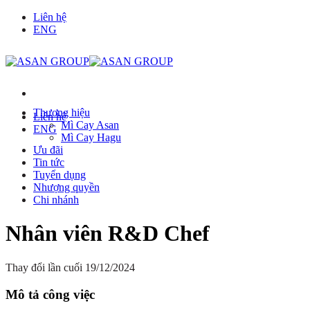
Chuyển
Liên hệ
đến
ENG
nội
dung
Thương hiệu
Liên hệ
Mì Cay Asan
ENG
Mì Cay Hagu
Ưu đãi
Tin tức
Tuyển dụng
Nhượng quyền
Chi nhánh
Nhân viên R&D Chef
Thay đổi lần cuối 19/12/2024
Mô tả công việc