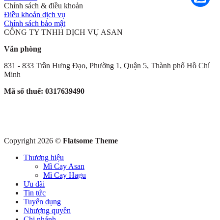
Chính sách & điều khoản
Điều khoản dịch vụ
Chính sách bảo mật
CÔNG TY TNHH DỊCH VỤ ASAN
Văn phòng
831 - 833 Trần Hưng Đạo, Phường 1, Quận 5, Thành phố Hồ Chí
Minh
Mã số thuế: 0317639490
Copyright 2026 ©
Flatsome Theme
Thương hiệu
Mì Cay Asan
Mì Cay Hagu
Ưu đãi
Tin tức
Tuyển dụng
Nhượng quyền
Chi nhánh