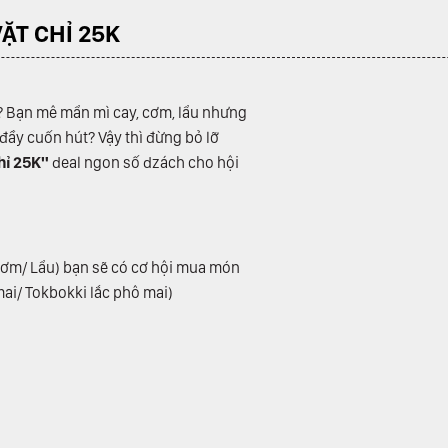
ẶT CHỈ 25K
? Bạn mê mẩn mì cay, cơm, lẩu nhưng
ầy cuốn hút? Vậy thì đừng bỏ lỡ
hỉ 25K"
deal ngon số dzách cho hội
 Cơm/ Lẩu) bạn sẽ có cơ hội mua món
ai/ Tokbokki lắc phô mai)