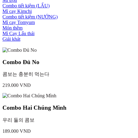
Mì trộn
Combo tiết kiệm (LẨU)
Mì cay Kimchi
Combo tiết kiệm (NƯỚNG)
Mì cay Tomyum
Món thêm
Mì Cay Lẩu thái
Giải khát
Combo Đủ No
콤보는 충분히 먹는다
219.000 VNĐ
Combo Hai Chúng Mình
우리 둘의 콤보
189.000 VNĐ