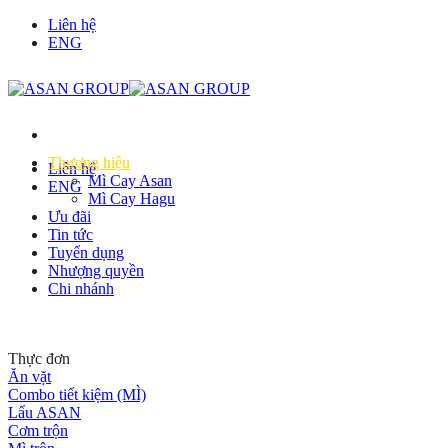
Chuyển
Liên hệ
đến
ENG
nội
dung
Thương hiệu
Liên hệ
Mì Cay Asan
ENG
Mì Cay Hagu
Ưu đãi
Tin tức
Tuyển dụng
Nhượng quyền
Chi nhánh
Thực đơn
Ăn vặt
Combo tiết kiệm (MÌ)
Lẩu ASAN
Cơm trộn